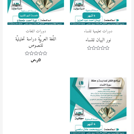
دورات تعليمية للنساء
دورات اللغات
اللّغة العربيّة دراسة تحليليّة
نور البيان للنساء
للنّصوص
Rated
0
0
ر.س
Rated
out
0
of
out
5
of
5