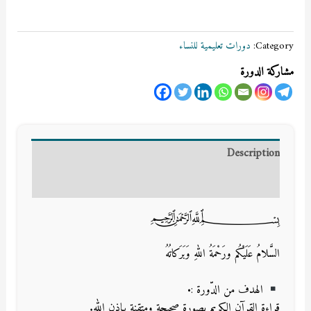
Category:
دورات تعليمية للنساء
مشاركة الدورة
Description
Reviews (0)
﷽
السَّلامُ عَلَيْكُم ورَحْمَةُ اللهِ وَبَرَكاتُهُ
الهدف من الدّورة :•
قراءة القرآن الكريم بصورة صحيحة ومتقنة بإذن الله.