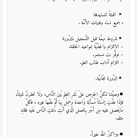
الفئةُ المستهدفة:
• جميع نساء وفتيات الأمّة .
شروط مهمّة قبل التّسجيل بالدّورة:
– الالتزام والجدّيّة بمواعيد الحلقة.
– توفُّر نت مستمر.
– التزام آداب طالب العلم.
الدّورة مجّانيّة.
✸وصيّتنا لكنّ الحِرص علىٰ نَشر العِلم بَين النّاس، ولَا تحقرنّ شيئاً،
فإذَا علّمتِ إنسَاناً مَسألة وَاحدة وَعمِل بِها ثُمّ علّمها غيره ، فكلّ
مَايَحصل عليه مِن أجْر بِالعمل الّذي أنتِ دَللتِ النّاس عَليه فلكِ
مثله.
✸جزاكنّ الله خيراً.