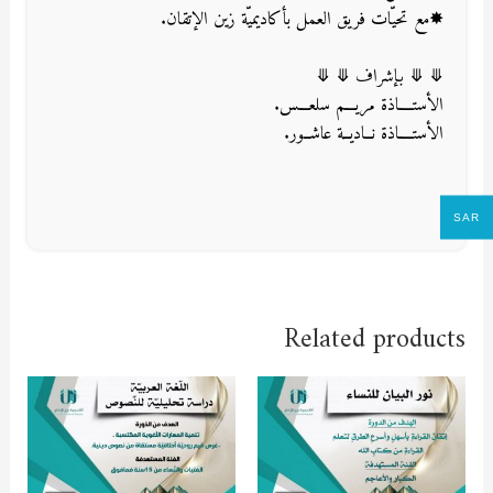
✸مع تحيّات فريق العمل بأكاديميّة زين الإتقان.
⤋ ⤋ بإشراف ⤋ ⤋
الأستــــاذة مريـــم سلعـــس.
الأستــــاذة نــاديــة عاشــور.
SAR
Related products