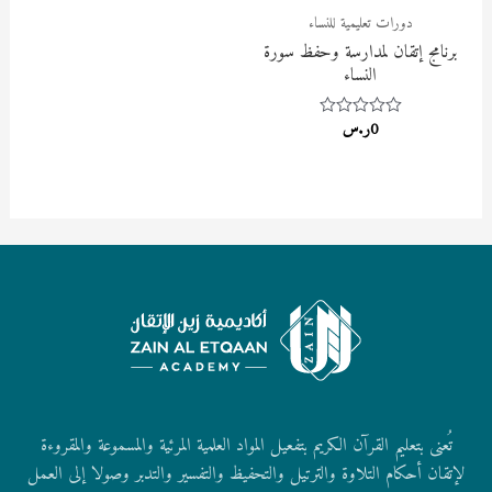
دورات تعليمية للنساء
برنامج إتقان لمدارسة وحفظ سورة
النساء
0
ر.س
Rated
0
out
of
5
تُعنى بتعليم القرآن الكريم بتفعيل المواد العلمية المرئية والمسموعة والمقروءة
لإتقان أحكام التلاوة والترتيل والتحفيظ والتفسير والتدبر وصولا إلى العمل