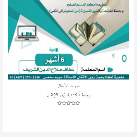
دورات الأطفال
روضة أكاديمية زين الإتقان
Rated
0
out
of
5